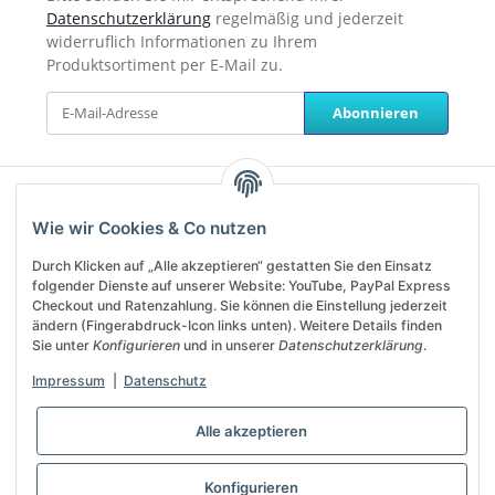
Datenschutzerklärung
regelmäßig und jederzeit
widerruflich Informationen zu Ihrem
Produktsortiment per E-Mail zu.
Abonnieren
Unterstützung und Beratung
Wie wir Cookies & Co nutzen
erhalten Sie unter:
Durch Klicken auf „Alle akzeptieren“ gestatten Sie den Einsatz
service@helanos.de
folgender Dienste auf unserer Website: YouTube, PayPal Express
Mo-Fr, 09:00 - 13:00 Uhr
Checkout und Ratenzahlung. Sie können die Einstellung jederzeit
ändern (Fingerabdruck-Icon links unten). Weitere Details finden
Sie unter
Konfigurieren
und in unserer
Datenschutzerklärung
.
Shop Service
Impressum
|
Datenschutz
Informationen
Alle akzeptieren
Vertrag widerrufen
Konfigurieren