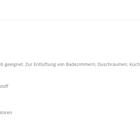
rieb geeignet. Zur Entlüftung von Badezimmern, Duschräumen, Küc
toff
atoren