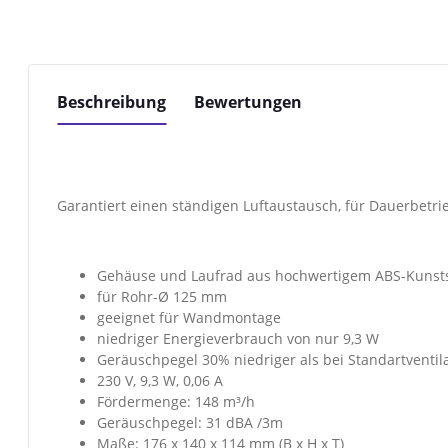
Beschreibung
Bewertungen
Garantiert einen ständigen Luftaustausch, für Dauerbet
Gehäuse und Laufrad aus hochwertigem ABS-Kunsts
für Rohr-Ø 125 mm
geeignet für Wandmontage
niedriger Energieverbrauch von nur 9,3 W
Geräuschpegel 30% niedriger als bei Standartventil
230 V, 9,3 W, 0,06 A
Fördermenge: 148 m³/h
Geräuschpegel: 31 dBA /3m
Maße: 176 x 140 x 114 mm (B x H x T)