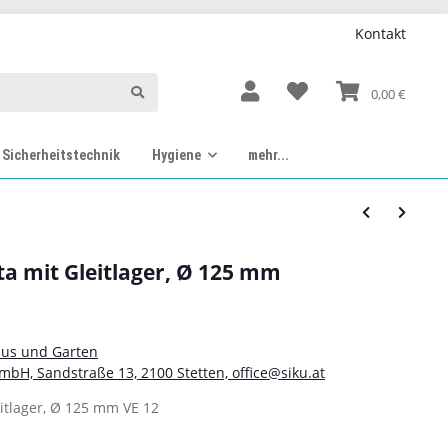
Kontakt
0,00 €
Sicherheitstechnik
Hygiene
mehr...
nta mit Gleitlager, Ø 125 mm
aus und Garten
mbH, Sandstraße 13, 2100 Stetten, office@siku.at
eitlager, Ø 125 mm VE 12