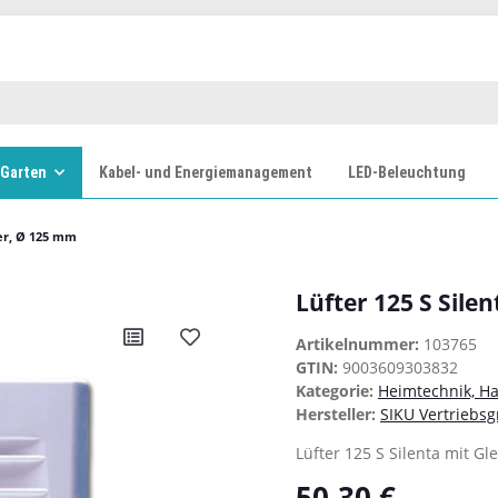
 Garten
Kabel- und Energiemanagement
LED-Beleuchtung
ger, Ø 125 mm
Lüfter 125 S Sile
Artikelnummer:
103765
GTIN:
9003609303832
Kategorie:
Heimtechnik, H
Hersteller:
SIKU Vertriebsg
Lüfter 125 S Silenta mit Gl
50,30 €