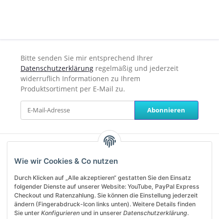
Bitte senden Sie mir entsprechend Ihrer
Datenschutzerklärung
regelmäßig und jederzeit
widerruflich Informationen zu Ihrem
Produktsortiment per E-Mail zu.
Abonnieren
Unterstützung und Beratung
Wie wir Cookies & Co nutzen
erhalten Sie unter:
Durch Klicken auf „Alle akzeptieren“ gestatten Sie den Einsatz
service@helanos.de
folgender Dienste auf unserer Website: YouTube, PayPal Express
Mo-Fr, 09:00 - 13:00 Uhr
Checkout und Ratenzahlung. Sie können die Einstellung jederzeit
ändern (Fingerabdruck-Icon links unten). Weitere Details finden
Sie unter
Konfigurieren
und in unserer
Datenschutzerklärung
.
Shop Service