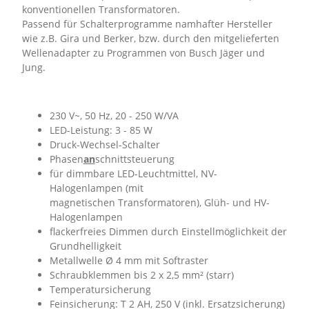
konventionellen Transformatoren.
Passend für Schalterprogramme namhafter Hersteller
wie z.B. Gira und Berker, bzw. durch den mitgelieferten
Wellenadapter zu Programmen von Busch Jäger und
Jung.
230 V~, 50 Hz, 20 - 250 W/VA
LED-Leistung: 3 - 85 W
Druck-Wechsel-Schalter
Phasen
an
schnittsteuerung
für dimmbare LED-Leuchtmittel, NV-
Halogenlampen (mit
magnetischen Transformatoren), Glüh- und HV-
Halogenlampen
flackerfreies Dimmen durch Einstellmöglichkeit der
Grundhelligkeit
Metallwelle Ø 4 mm mit Softraster
Schraubklemmen bis 2 x 2,5 mm² (starr)
Temperatursicherung
Feinsicherung: T 2 AH, 250 V (inkl. Ersatzsicherung)