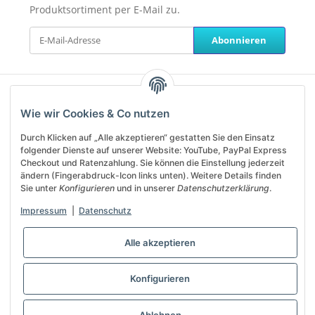
Produktsortiment per E-Mail zu.
Abonnieren
Unterstützung und Beratung
Wie wir Cookies & Co nutzen
erhalten Sie unter:
Durch Klicken auf „Alle akzeptieren“ gestatten Sie den Einsatz
service@helanos.de
folgender Dienste auf unserer Website: YouTube, PayPal Express
Mo-Fr, 09:00 - 13:00 Uhr
Checkout und Ratenzahlung. Sie können die Einstellung jederzeit
ändern (Fingerabdruck-Icon links unten). Weitere Details finden
Sie unter
Konfigurieren
und in unserer
Datenschutzerklärung
.
Shop Service
Impressum
|
Datenschutz
Informationen
Alle akzeptieren
Vertrag widerrufen
Konfigurieren
* Alle Preise inkl. gesetzlicher USt., zzgl.
Versand