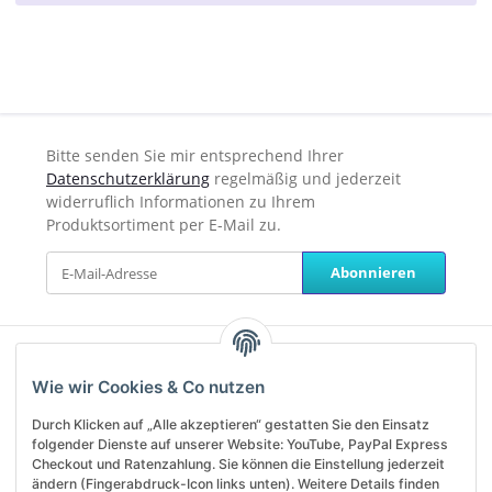
Bitte senden Sie mir entsprechend Ihrer
Datenschutzerklärung
regelmäßig und jederzeit
widerruflich Informationen zu Ihrem
Produktsortiment per E-Mail zu.
Abonnieren
Unterstützung und Beratung
Wie wir Cookies & Co nutzen
erhalten Sie unter:
Durch Klicken auf „Alle akzeptieren“ gestatten Sie den Einsatz
service@helanos.de
folgender Dienste auf unserer Website: YouTube, PayPal Express
Mo-Fr, 09:00 - 13:00 Uhr
Checkout und Ratenzahlung. Sie können die Einstellung jederzeit
ändern (Fingerabdruck-Icon links unten). Weitere Details finden