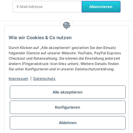
Abonnieren
Unterstützung und Beratung
Wie wir Cookies & Co nutzen
erhalten Sie unter:
Durch Klicken auf „Alle akzeptieren“ gestatten Sie den Einsatz
service@helanos.de
folgender Dienste auf unserer Website: YouTube, PayPal Express
Mo-Fr, 09:00 - 13:00 Uhr
Checkout und Ratenzahlung. Sie können die Einstellung jederzeit
ändern (Fingerabdruck-Icon links unten). Weitere Details finden
Sie unter
Konfigurieren
und in unserer
Datenschutzerklärung
.
Shop Service
Impressum
|
Datenschutz
Informationen
Alle akzeptieren
Vertrag widerrufen
Konfigurieren
* Alle Preise inkl. gesetzlicher USt., zzgl.
Versand
Ablehnen
Developed by
Theme.art