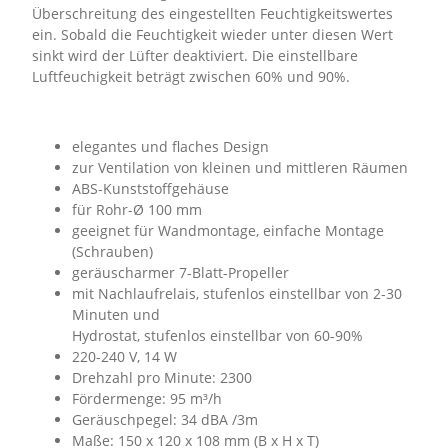
Überschreitung des eingestellten Feuchtigkeitswertes
ein. Sobald die Feuchtigkeit wieder unter diesen Wert
sinkt wird der Lüfter deaktiviert. Die einstellbare
Luftfeuchigkeit beträgt zwischen 60% und 90%.
elegantes und flaches Design
zur Ventilation von kleinen und mittleren Räumen
ABS-Kunststoffgehäuse
für Rohr-Ø 100 mm
geeignet für Wandmontage, einfache Montage
(Schrauben)
geräuscharmer 7-Blatt-Propeller
mit Nachlaufrelais, stufenlos einstellbar von 2-30
Minuten und
Hydrostat, stufenlos einstellbar von 60-90%
220-240 V, 14 W
Drehzahl pro Minute: 2300
Fördermenge: 95 m³/h
Geräuschpegel: 34 dBA /3m
Maße: 150 x 120 x 108 mm (B x H x T)