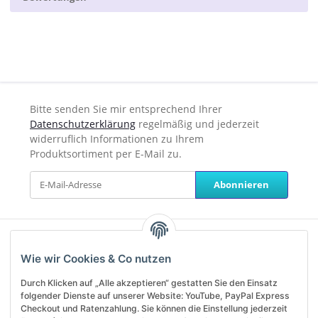
Bitte senden Sie mir entsprechend Ihrer
Datenschutzerklärung
regelmäßig und jederzeit
widerruflich Informationen zu Ihrem
Produktsortiment per E-Mail zu.
Abonnieren
Unterstützung und Beratung
Wie wir Cookies & Co nutzen
erhalten Sie unter:
Durch Klicken auf „Alle akzeptieren“ gestatten Sie den Einsatz
service@helanos.de
folgender Dienste auf unserer Website: YouTube, PayPal Express
Mo-Fr, 09:00 - 13:00 Uhr
Checkout und Ratenzahlung. Sie können die Einstellung jederzeit