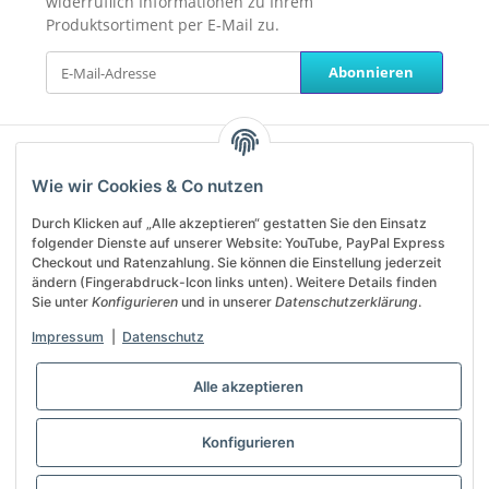
widerruflich Informationen zu Ihrem
Produktsortiment per E-Mail zu.
Abonnieren
Unterstützung und Beratung
Wie wir Cookies & Co nutzen
erhalten Sie unter:
Durch Klicken auf „Alle akzeptieren“ gestatten Sie den Einsatz
service@helanos.de
folgender Dienste auf unserer Website: YouTube, PayPal Express
Mo-Fr, 09:00 - 13:00 Uhr
Checkout und Ratenzahlung. Sie können die Einstellung jederzeit
ändern (Fingerabdruck-Icon links unten). Weitere Details finden
Sie unter
Konfigurieren
und in unserer
Datenschutzerklärung
.
Shop Service
Impressum
|
Datenschutz
Informationen
Alle akzeptieren
Vertrag widerrufen
Konfigurieren
* Alle Preise inkl. gesetzlicher USt., zzgl.
Versand